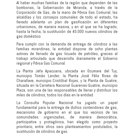
Al haber muchas familias de la región que dependen de las
bombonas, la Gobernación de Miranda, a través de la
Corporación de Gas, de la mano de Pdvsa Gas Comunal, las
alcaldías y los consejos comunales de todo el estado, ha
llevado adelante un plan de gasificación en diferentes
urbanismos, de manera masiva, y en el que se ha logrado,
hasta la fecha, la sustitución de 40.000 nuevos cilindros de
gas doméstico.
Para cumplir con la demanda de entrega de cilindros a las
familias mirandinas, la entidad dispone de ocho plantas
activas de llenado de gas licuado de petróleo, gracias al
trabajo articulado que desarrolla diariamente el Gobierno
regional y Pdvsa Gas Comunal.
La Planta Jefa Apacuana, ubicada en Ocumare del Tuy,
municipio Tomás Lander; la Planta José Félix Rivas de
Charallave, municipio Cristóbal Rojas; y la Planta de Guatire,
situada en la Carretera Nacional Guarenas-Guatire, municipio
Plaza, son una de las responsables de llenar y distribuir los
miles de cilindros, todos los días en la entidad.
La Consulta Popular Nacional ha jugado un papel
fundamental para la entrega de dichos contendores de gas,
mecanismo de gobierno en el que los vecinos de las
comunidades organizadas, de manera democrática,
participativa y protagónica, han elegido como proyecto
prioritario, entre otros seis planteamientos postulados, la
sustitución de cilindros de gas.