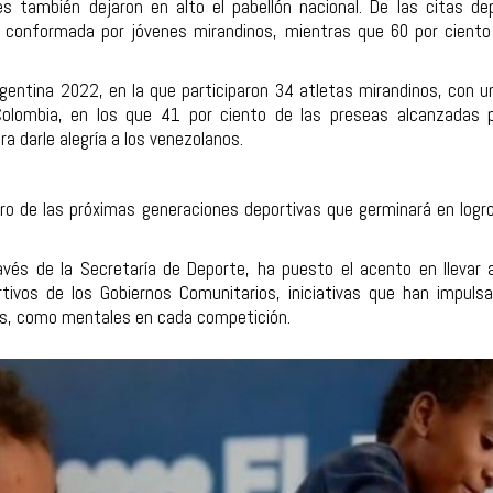
es también dejaron en alto el pabellón nacional. De las citas de
a conformada por jóvenes mirandinos, mientras que 60 por cient
entina 2022, en la que participaron 34 atletas mirandinos, con 
 Colombia, en los que 41 por ciento de las preseas alcanzadas 
ra darle alegría a los venezolanos.
ero de las próximas generaciones deportivas que germinará en log
ravés de la Secretaría de Deporte, ha puesto el acento en llevar
tivos de los Gobiernos Comunitarios, iniciativas que han impuls
cas, como mentales en cada competición.