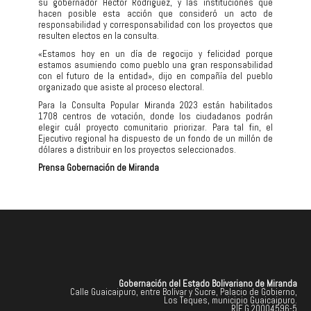
su gobernador Héctor Rodríguez, y las instituciones que
hacen posible esta acción que consideró un acto de
responsabilidad y corresponsabilidad con los proyectos que
resulten electos en la consulta.
«Estamos hoy en un día de regocijo y felicidad porque
estamos asumiendo como pueblo una gran responsabilidad
con el futuro de la entidad», dijo en compañía del pueblo
organizado que asiste al proceso electoral.
Para la Consulta Popular Miranda 2023 están habilitados
1708 centros de votación, donde los ciudadanos podrán
elegir cuál proyecto comunitario priorizar. Para tal fin, el
Ejecutivo regional ha dispuesto de un fondo de un millón de
dólares a distribuir en los proyectos seleccionados.
Prensa Gobernación de Miranda
Gobernación del Estado Bolivariano de Miranda
Calle Guaicaipuro, entre Bolívar y Sucre, Palacio de Gobierno,
Los Teques, municipio Guaicaipuro.
RIF G 20004596-5