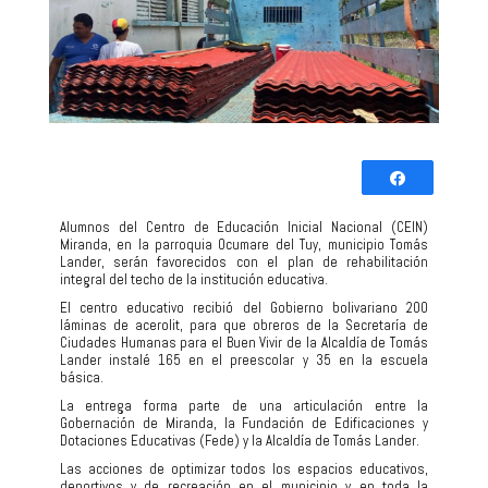
Comparti
Twittear
Alumnos del Centro de Educación Inicial Nacional (CEIN)
Miranda, en la parroquia Ocumare del Tuy, municipio Tomás
0
Lander, serán favorecidos con el plan de rehabilitación
COMPARTIR
integral del techo de la institución educativa.
El centro educativo recibió del Gobierno bolivariano 200
láminas de acerolit, para que obreros de la Secretaría de
Ciudades Humanas para el Buen Vivir de la Alcaldía de Tomás
Lander instalé 165 en el preescolar y 35 en la escuela
básica.
La entrega forma parte de una articulación entre la
Gobernación de Miranda, la Fundación de Edificaciones y
Dotaciones Educativas (Fede) y la Alcaldía de Tomás Lander.
Las acciones de optimizar todos los espacios educativos,
deportivos y de recreación en el municipio y en toda la