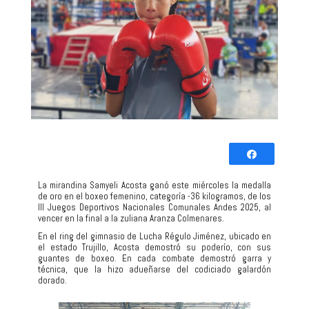
Comparti
Twittear
La mirandina Samyeli Acosta ganó este miércoles la medalla
de oro en el boxeo femenino, categoría -36 kilogramos, de los
0
III Juegos Deportivos Nacionales Comunales Andes 2025, al
COMPARTIR
vencer en la final a la zuliana Aranza Colmenares.
En el ring del gimnasio de Lucha Régulo Jiménez, ubicado en
el estado Trujillo, Acosta demostró su poderío, con sus
guantes de boxeo. En cada combate demostró garra y
técnica, que la hizo adueñarse del codiciado galardón
dorado.