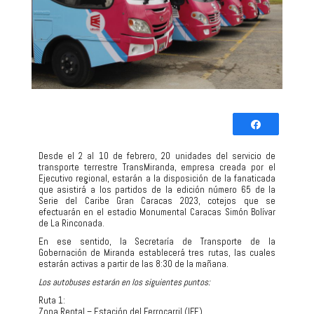
Comparti
Twittear
Desde el 2 al 10 de febrero, 20 unidades del servicio de
transporte terrestre TransMiranda, empresa creada por el
0
Ejecutivo regional, estarán a la disposición de la fanaticada
COMPARTIR
que asistirá a los partidos de la edición número 65 de la
Serie del Caribe Gran Caracas 2023, cotejos que se
efectuarán en el estadio Monumental Caracas Simón Bolívar
de La Rinconada.
En ese sentido, la Secretaría de Transporte de la
Gobernación de Miranda establecerá tres rutas, las cuales
estarán activas a partir de las 8:30 de la mañana.
Los autobuses estarán en los siguientes puntos:
Ruta 1:
Zona Rental – Estación del Ferrocarril (IFE)